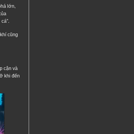
phá lớn,
của
 cá”.
 khí cũng
ếp cận và
gỡ khi đến