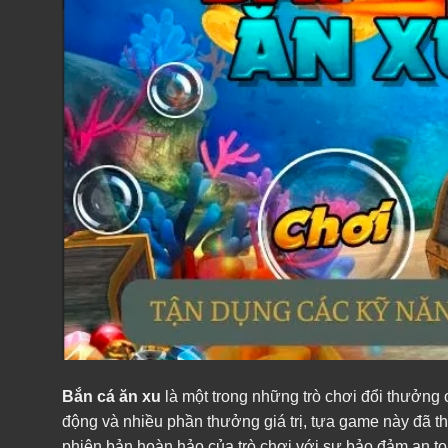
Bắn cá ăn xu
là một trong những trò chơi đổi thưởng 
động và nhiều phần thưởng giá trị, tựa game này đã t
phiên bản hoàn hảo của trò chơi với sự bảo đảm an to