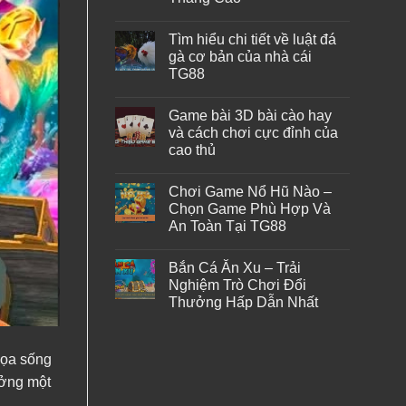
Tìm hiểu chi tiết về luật đá
gà cơ bản của nhà cái
TG88
Game bài 3D bài cào hay
và cách chơi cực đỉnh của
cao thủ
Chơi Game Nổ Hũ Nào –
Chọn Game Phù Hợp Và
An Toàn Tại TG88
Bắn Cá Ăn Xu – Trải
Nghiệm Trò Chơi Đổi
Thưởng Hấp Dẫn Nhất
họa sống
ưởng một