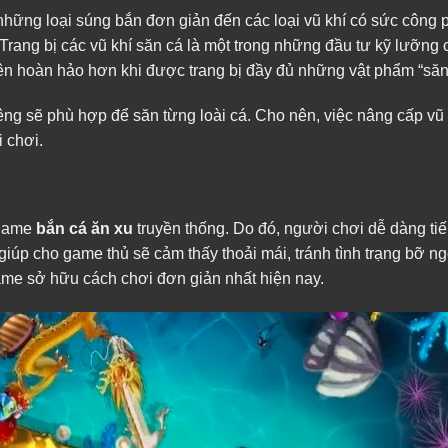
những loại súng bắn đơn giản đến các loại vũ khí có sức công 
Trang bị các vũ khí săn cá là một trong những đầu tư kỹ lưỡng 
ên hoàn hảo hơn khi được trang bị đầy đủ những vật phẩm “săn
êng sẽ phù hợp để săn từng loài cá. Cho nên, việc nâng cấp vũ
 chơi.
 game
bắn cá ăn xu
truyền thống. Do đó, người chơi dễ dàng ti
giúp cho game thủ sẽ cảm thấy thoải mái, tránh tình trạng bỡ n
game sở hữu cách chơi đơn giản nhất hiện nay.