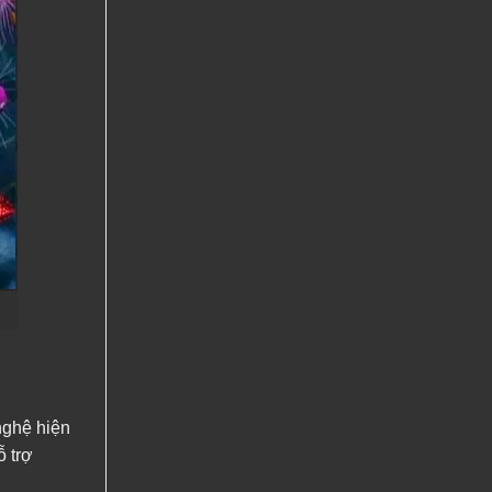
nghệ hiện
ỗ trợ