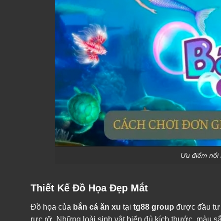
Ưu điểm nổi 
Thiết Kế Đồ Họa Đẹp Mắt
Đồ họa của
bắn cá ăn xu
tại
tg88 group
được đầu tư 
rực rỡ. Những loài sinh vật biển đủ kích thước, màu 