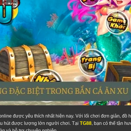
online được yêu thích nhất hiện nay. Với lối chơi đơn giản, đồ 
hu hút được lượng lớn người chơi. Tại
TG88
, bạn có thể tận h
àn và hỗ trợ chuyên nghiệp.