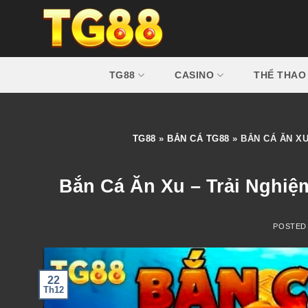
Skip
to
content
TG88
CASINO
THỂ THAO
TG88
»
BẮN CÁ TG88
»
BẮN CÁ ĂN XU
Bắn Cá Ăn Xu – Trải Nghiệ
POSTED
22
Th12