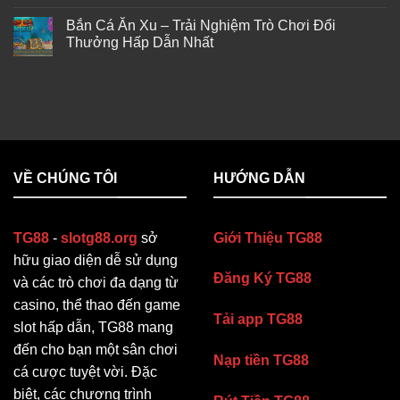
Bắn Cá Ăn Xu – Trải Nghiệm Trò Chơi Đổi
Thưởng Hấp Dẫn Nhất
VỀ CHÚNG TÔI
HƯỚNG DẪN
TG88
-
slotg88.org
sở
Giới Thiệu TG88
hữu giao diện dễ sử dụng
Đăng Ký TG88
và các trò chơi đa dạng từ
casino, thể thao đến game
Tải app TG88
slot hấp dẫn, TG88 mang
đến cho bạn một sân chơi
Nạp tiền TG88
cá cược tuyệt vời. Đặc
biệt, các chương trình