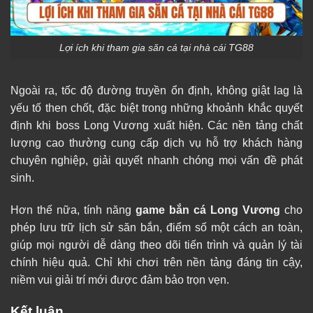
Lợi ích khi tham gia săn cá tại nhà cái TG88
Ngoài ra, tốc độ đường truyền ổn định, không giật lag là
yếu tố then chốt, đặc biệt trong những khoảnh khắc quyết
định khi boss Long Vương xuất hiện. Các nền tảng chất
lượng cao thường cung cấp dịch vụ hỗ trợ khách hàng
chuyên nghiệp, giải quyết nhanh chóng mọi vấn đề phát
sinh.
Hơn thế nữa, tính năng
game bắn cá Long Vương
cho
phép lưu trữ lịch sử săn bắn, điểm số một cách an toàn,
giúp mọi người dễ dàng theo dõi tiến trình và quản lý tài
chính hiệu quả. Chỉ khi chơi trên nền tảng đáng tin cậy,
niềm vui giải trí mới được đảm bảo trọn vẹn.
Kết luận