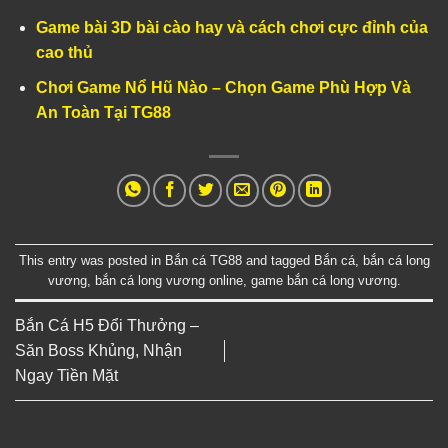
Game bài 3D bài cào hay và cách chơi cực đỉnh của
cao thủ
Chơi Game Nổ Hũ Nào – Chọn Game Phù Hợp Và
An Toàn Tại TG88
This entry was posted in
Bắn cá TG88
and tagged
Bắn cá
,
bắn cá long
vương
,
bắn cá long vương online
,
game bắn cá long vương
.
Bắn Cá H5 Đổi Thưởng –
Săn Boss Khủng, Nhận
Ngay Tiền Mặt