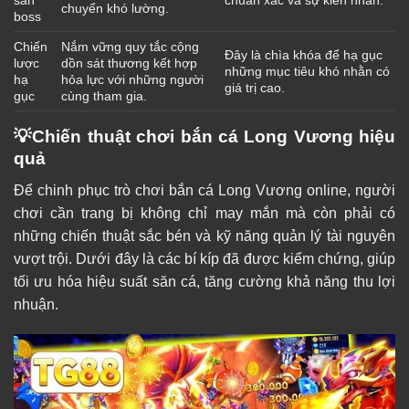
chuyển khó lường.
boss
Chiến
Nắm vững quy tắc cộng
Đây là chìa khóa để hạ gục
lược
dồn sát thương kết hợp
những mục tiêu khó nhằn có
hạ
hỏa lực với những người
giá trị cao.
gục
cùng tham gia.
💡Chiến thuật chơi bắn cá Long Vương hiệu
quả
Để chinh phục trò chơi bắn cá Long Vương online, người
chơi cần trang bị không chỉ may mắn mà còn phải có
những chiến thuật sắc bén và kỹ năng quản lý tài nguyên
vượt trội. Dưới đây là các bí kíp đã được kiểm chứng, giúp
tối ưu hóa hiệu suất săn cá, tăng cường khả năng thu lợi
nhuận.