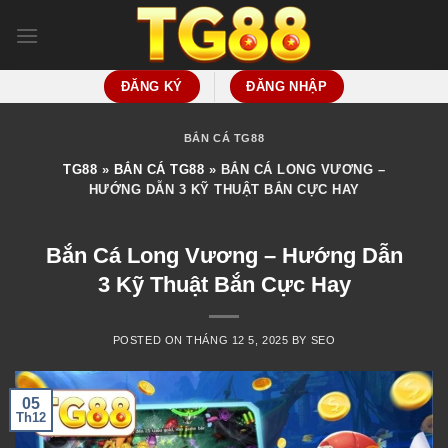
Skip
to
content
ĐĂNG KÝ
ĐĂNG NHẬP
BẮN CÁ TG88
TG88
»
BẮN CÁ TG88
»
BẮN CÁ LONG VƯƠNG –
HƯỚNG DẪN 3 KỸ THUẬT BẮN CỰC HAY
Bắn Cá Long Vương – Hướng Dẫn
3 Kỹ Thuật Bắn Cực Hay
POSTED ON
THÁNG 12 5, 2025
BY
SEO
05
Th12