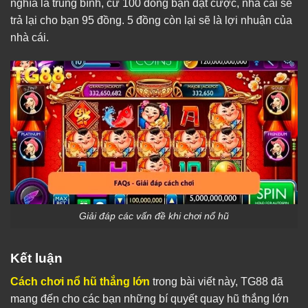
nghĩa là trung bình, cứ 100 đồng bạn đặt cược, nhà cái sẽ
trả lại cho bạn 95 đồng. 5 đồng còn lại sẽ là lợi nhuận của
nhà cái.
Giải đáp các vấn đề khi chơi nổ hũ
Kết luận
Cách chơi nổ hũ thắng lớn
trong bài viết này, TG88 đã
mang đến cho các bạn những bí quyết quay hũ thắng lớn