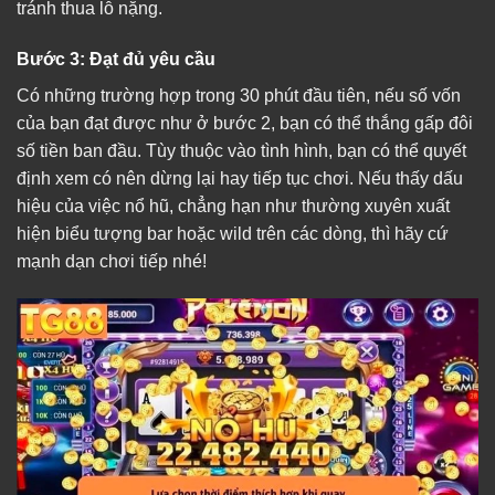
tránh thua lỗ nặng.
Bước 3: Đạt đủ yêu cầu
Có những trường hợp trong 30 phút đầu tiên, nếu số vốn
của bạn đạt được như ở bước 2, bạn có thể thắng gấp đôi
số tiền ban đầu. Tùy thuộc vào tình hình, bạn có thể quyết
định xem có nên dừng lại hay tiếp tục chơi. Nếu thấy dấu
hiệu của việc nổ hũ, chẳng hạn như thường xuyên xuất
hiện biểu tượng bar hoặc wild trên các dòng, thì hãy cứ
mạnh dạn chơi tiếp nhé!