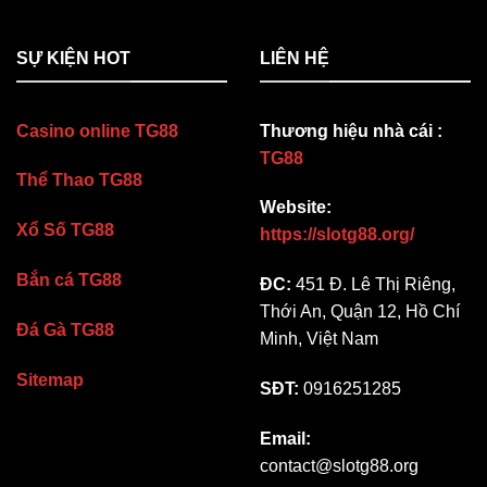
SỰ KIỆN HOT
LIÊN HỆ
Casino online TG88
Thương hiệu nhà cái :
TG88
Thể Thao TG88
Website:
Xổ Số TG88
https://slotg88.org/
Bắn cá TG88
ĐC:
451 Đ. Lê Thị Riêng,
Thới An, Quận 12, Hồ Chí
Đá Gà TG88
Minh, Việt Nam
Sitemap
SĐT:
0916251285
Email:
contact@slotg88.org