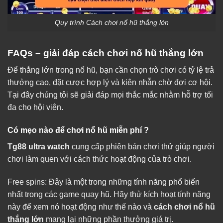
Quy trình Cách chơi nổ hũ thắng lớn
FAQs – giải đáp cách chơi nổ hũ thắng lớn
Để thắng lớn trong nổ hũ, bạn cần chọn trò chơi có tỷ lệ trả
thưởng cao, đặt cược hợp lý và kiên nhẫn chờ đợi cơ hội.
Tại đây chúng tôi sẽ giải đáp mọi thắc mắc nhằm hỗ trợ tối
đa cho hội viên.
Có mẹo nào để chơi nổ hũ miễn phí ?
Tg88 ultra watch
cung cấp phiên bản chơi thử giúp người
chơi làm quen với cách thức hoạt động của trò chơi.
Free spins: Đây là một trong những tính năng phổ biến
nhất trong các game quay hũ. Hãy thử kích hoạt tính năng
này để xem nó hoạt động như thế nào và
cách chơi nổ hũ
thắng lớn
mang lại những phần thưởng giá trị.