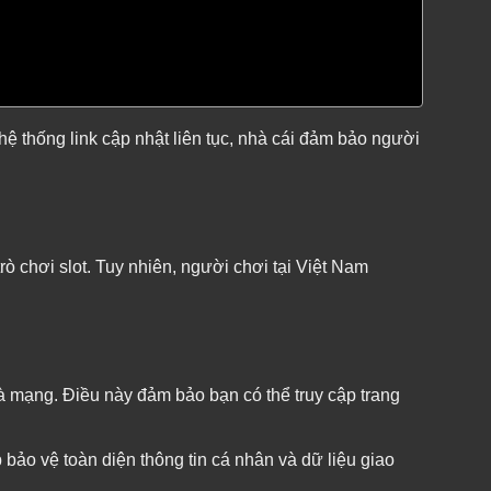
ệ thống link cập nhật liên tục, nhà cái đảm bảo người
trò chơi slot. Tuy nhiên, người chơi tại Việt Nam
à mạng. Điều này đảm bảo bạn có thể truy cập trang
bảo vệ toàn diện thông tin cá nhân và dữ liệu giao