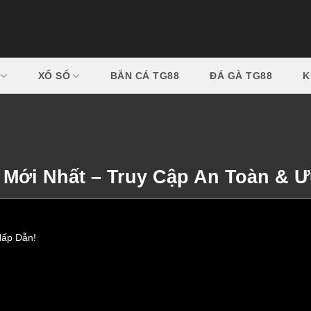
XỔ SỐ
BẮN CÁ TG88
ĐÁ GÀ TG88
K
 Mới Nhất – Truy Cập An Toàn & Ư
Hấp Dẫn!