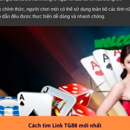
ink chính thức, người chơi mới có thể sử dụng toàn bộ các tính 
 dẫn đều được thực hiện dễ dàng và nhanh chóng.