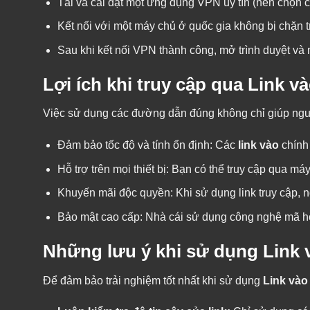
Tải và cài đặt một ứng dụng VPN uy tín (nên chọ
Kết nối với một máy chủ ở quốc gia không bị chặn 
Sau khi kết nối VPN thành công, mở trình duyệt và
Lợi ích khi truy cập qua
Link v
Việc sử dụng các đường dẫn đúng không chỉ giúp ngườ
Đảm bảo tốc độ và tính ổn định: Các
link vào
chính 
Hỗ trợ trên mọi thiết bị: Bạn có thể truy cập qua m
Khuyến mãi độc quyền: Khi sử dụng link truy cập, 
Bảo mật cao cấp: Nhà cái sử dụng công nghệ mã hóa
Những lưu ý khi sử dụng
Link 
Để đảm bảo trải nghiệm tốt nhất khi sử dụng
Link vào