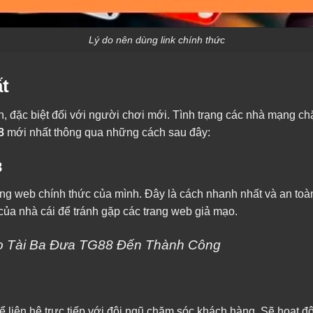
Lý do nên dùng link chính thức
ất
 đặc biệt đối với người chơi mới. Tình trạng các nhà mạng chặ
8
mới nhất thông qua những cách sau đây:
8
ang web chính thức của mình. Đây là cách nhanh nhất và an toàn
của nhà cái để tránh gặp các trang web giả mạo.
o Tài Ba Đưa TG88 Đến Thành Công
hể
liên hệ
trực tiếp với đội ngũ chăm sóc khách hàng. Sẽ hoạt độ