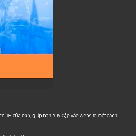
hỉ IP của bạn, giúp bạn truy cập vào website một cách