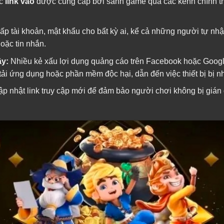
ác
link vào
được cung cấp bởi sảnh game qua các kênh chính thứ
ấp tài khoản, mật khẩu cho bất kỳ ai, kể cả những người tự nh
oặc tin nhắn.
ậy:
Nhiều kẻ xấu lợi dụng quảng cáo trên Facebook hoặc Googl
tải ứng dụng
hoặc phần mềm độc hại, dẫn đến việc thiết bị bị nh
p nhật link truy cập mới để đảm bảo người chơi không bị gián đ