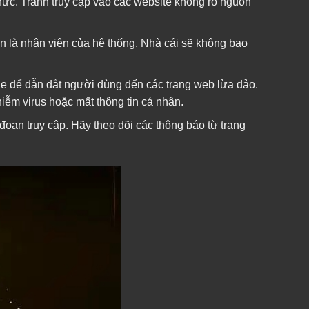
c. Tránh truy cập vào các website không rõ nguồn
ận là nhân viên của hệ thống. Nhà cái sẽ không bao
e để dẫn dắt người dùng đến các trang web lừa đảo.
iễm virus hoặc mất thông tin cá nhân.
oạn truy cập. Hãy theo dõi các thông báo từ trang