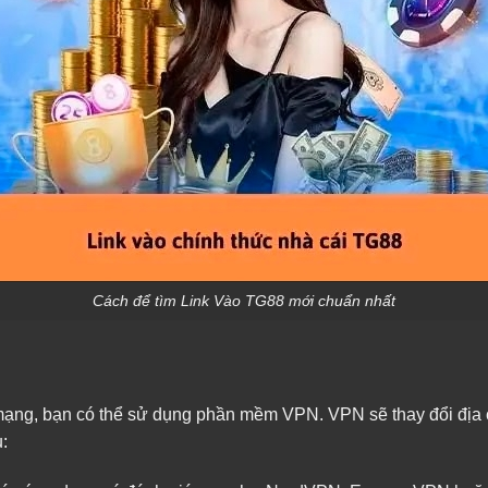
Cách để tìm Link Vào TG88 mới chuẩn nhất
 mạng, bạn có thể sử dụng phần mềm VPN. VPN sẽ thay đổi địa c
: