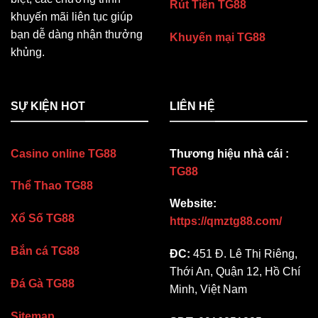
Rút Tiền TG88
khuyến mãi liên tục giúp
bạn dễ dàng nhận thưởng
Khuyến mại TG88
khủng.
SỰ KIỆN HOT
LIÊN HỆ
Casino online TG88
Thương hiệu nhà cái :
TG88
Thể Thao TG88
Website:
Xổ Số TG88
https://qmztg88.com/
Bắn cá TG88
ĐC:
451 Đ. Lê Thị Riêng,
Thới An, Quận 12, Hồ Chí
Đá Gà TG88
Minh, Việt Nam
Sitemap