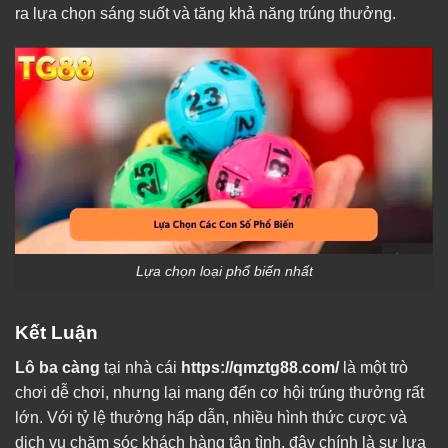
ra lựa chọn sáng suốt và tăng khả năng trúng thưởng.
Lựa chọn loại phổ biến nhất
Kết Luận
Lô ba càng
tại nhà cái
https://qmztg88.com/
là một trò
chơi dễ chơi, nhưng lại mang đến cơ hội trúng thưởng rất
lớn. Với tỷ lệ thưởng hấp dẫn, nhiều hình thức cược và
dịch vụ chăm sóc khách hàng tận tình, đây chính là sự lựa