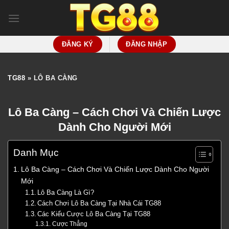
Skip
to
content
ĐĂNG KÝ
ĐĂNG NHẬP
TG88
»
LÔ BA CÀNG
Lô Ba Càng – Cách Chơi Và Chiến Lược
Dành Cho Người Mới
Danh Mục
Lô Ba Càng – Cách Chơi Và Chiến Lược Dành Cho Người
Mới
Lô Ba Càng Là Gì?
Cách Chơi Lô Ba Càng Tại Nhà Cái TG88
Các Kiểu Cược Lô Ba Càng Tại TG88
Cược Thẳng