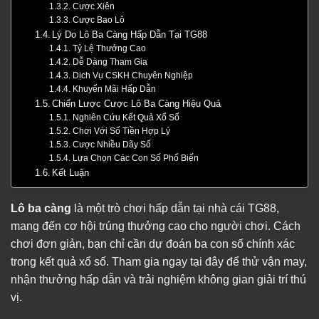
Cược Xiên
Cược Bao Lô
Lý Do Lô Ba Càng Hấp Dẫn Tại TG88
Tỷ Lệ Thưởng Cao
Dễ Dàng Tham Gia
Dịch Vụ CSKH Chuyên Nghiệp
Khuyến Mãi Hấp Dẫn
Chiến Lược Cược Lô Ba Càng Hiệu Quả
Nghiên Cứu Kết Quả Xổ Số
Chơi Với Số Tiền Hợp Lý
Cược Nhiều Dãy Số
Lựa Chọn Các Con Số Phổ Biến
Kết Luận
Lô ba càng
là một trò chơi hấp dẫn tại nhà cái TG88,
mang đến cơ hội trúng thưởng cao cho người chơi. Cách
chơi đơn giản, bạn chỉ cần dự đoán ba con số chính xác
trong kết quả xổ số. Tham gia ngay tại đây để thử vận may,
nhận thưởng hấp dẫn và trải nghiệm không gian giải trí thú
vị.