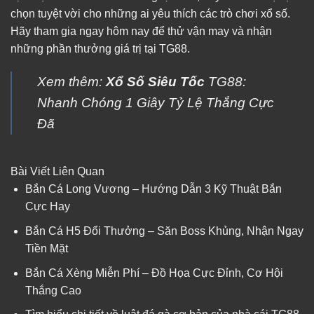
chọn tuyệt vời cho những ai yêu thích các trò chơi xổ số.
Hãy tham gia ngay hôm nay để thử vận may và nhận
những phần thưởng giá trị tại TG88.
Xem thêm:
Xổ Số Siêu Tốc
TG88:
Nhanh Chóng 1 Giây Tỷ Lệ Thắng Cực
Đã
Bài Viết Liên Quan
Bắn Cá Long Vương – Hướng Dẫn 3 Kỹ Thuật Bắn
Cực Hay
Bắn Cá H5 Đổi Thưởng – Săn Boss Khủng, Nhận Ngay
Tiền Mặt
Bắn Cá Xèng Miễn Phí – Đồ Họa Cực Đỉnh, Cơ Hội
Thắng Cao