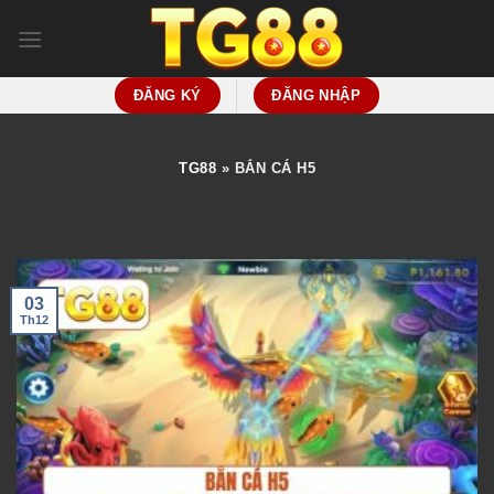
Skip
to
content
ĐĂNG KÝ
ĐĂNG NHẬP
TG88
»
BẮN CÁ H5
03
Th12