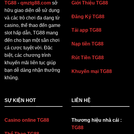
TG88
-
qmztg88.com
sở
Giới Thiệu TG88
hữu giao diện dễ sử dụng
Đăng Ký TG88
và các trò chơi đa dạng từ
casino, thể thao đến game
Tải app TG88
slot hấp dẫn, TG88 mang
đến cho bạn một sân chơi
Nạp tiền TG88
cá cược tuyệt vời. Đặc
biệt, các chương trình
Rút Tiền TG88
khuyến mãi liên tục giúp
bạn dễ dàng nhận thưởng
Khuyến mại TG88
khủng.
SỰ KIỆN HOT
LIÊN HỆ
Casino online TG88
Thương hiệu nhà cái :
TG88
Thể Thao TG88